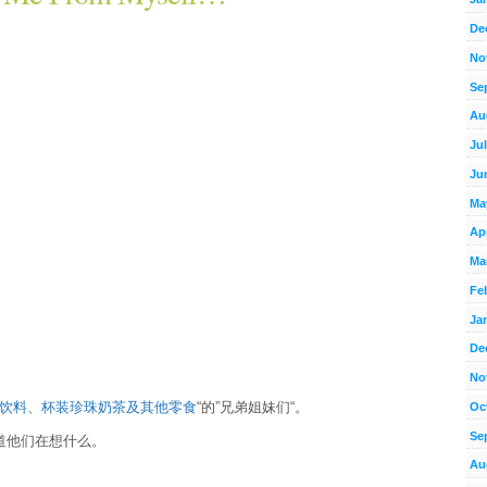
De
No
Se
Au
Ju
Ju
Ma
Apr
Ma
Fe
Ja
De
No
饮料、杯装珍珠奶茶及其他零食
“的”兄弟姐妹们“。
Oc
Se
道他们在想什么。
Au