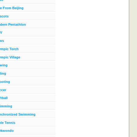
ve From Beijing
scots
dern Pentathlon
V
ws
ympic Torch
ympic Village
wing
ling
ooting
ccer
tball
imming
nchronized Swimming
ble Tennis
ekwondo