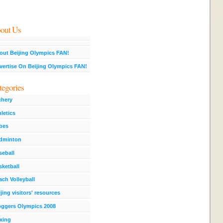
out Us
out Beijing Olympics FAN!
vertise On Beijing Olympics FAN!
tegories
chery
letics
bes
dminton
seball
sketball
ach Volleyball
jing visitors' resources
oggers Olympics 2008
xing