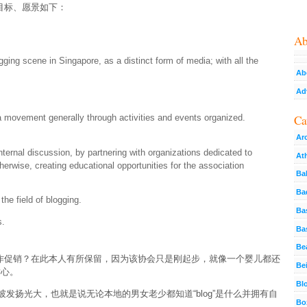
目标、愿景如下：
Ab
ging scene in Singapore, as a distinct form of media; with all the
Ab
Ad
Ca
 movement generally through activities and events organized.
Ar
ternal discussion, by partnering with organizations dedicated to
Ath
erwise, creating educational opportunities for the association
Ba
Ba
he field of blogging.
Ba
s.
Ba
Be
作促销？在此本人有所保留，因为该协会只是刚起步，就像一个婴儿都还
Bei
耐心。
Bl
坡发扬光大，也就是说无论本地的男女老少都知道“blog”是什么并拥有自
Bo