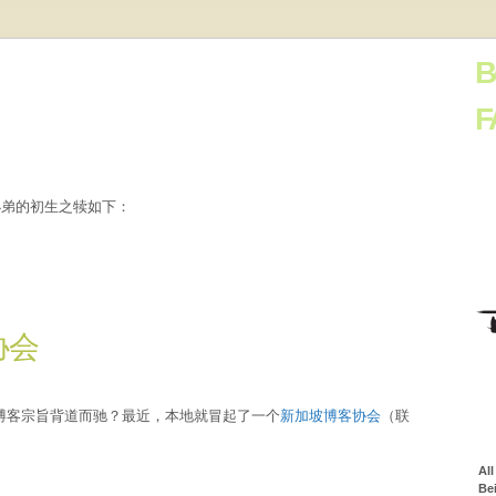
B
F
小弟的初生之犊如下：
协会
博客宗旨背道而驰？最近，本地就冒起了一个
新加坡博客协会
（联
Al
Be