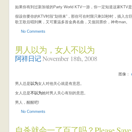
如果你有到过新加坡的Party World KTV一游，你一定知道这家KT
假设你要你的KTV时段“划得来”，那你可在时限只剩10秒时，插入
歌王歌后唱到爽，又可重温多首金典名曲，又值回票价，神奇man。
No Comments
男人以为，女人不以为
阿祥日记
November 18th, 2008
图像：
男人总是
以为
女人对他关心就是有意思。
女人总是
不以为
她对男人关心有别的意思。
男人，醒醒吧!
No Comments
自杀就会一了百了吗？Please Save Me