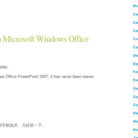
Bu
Ca
Ca
Cel
In Microsoft Windows Office
Co
Cy
Di
Eq
tter.
Fa
dows Office PowerPoint 2007, it has never been easier.
Fe
Ga
Gy
Gy
Ha
Hi
用手机短片。几好笑一下。
Ho
Ju